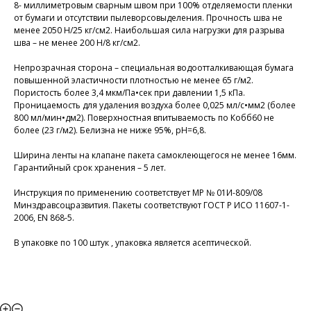
8- миллиметровым сварным швом при 100% отделяемости пленки
от бумаги и отсутствии пылеворсовыделения. Прочность шва не
менее 2050 Н/25 кг/см2. Наибольшая сила нагрузки для разрыва
шва – не менее 200 Н/8 кг/см2.
Непрозрачная сторона – специальная водоотталкивающая бумага
повышенной эластичности плотностью не менее 65 г/м2.
Пористость более 3,4 мкм/Па•сек при давлении 1,5 кПа.
Проницаемость для удаления воздуха более 0,025 мл/с•мм2 (более
800 мл/мин•дм2). Поверхностная впитываемость по Кобб60 не
более (23 г/м2). Белизна не ниже 95%, рН=6,8.
Ширина ленты на клапане пакета самоклеющегося не менее 16мм.
Гарантийный срок хранения – 5 лет.
Инструкция по применению соответствует МР № 01И-809/08
Минздравсоцразвития. Пакеты соответствуют ГОСТ Р ИСО 11607-1-
2006, EN 868-5.
В упаковке по 100 штук , упаковка является асептической.