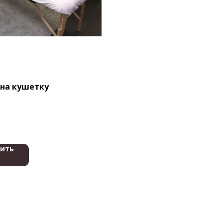
 на кушетку
.
пить