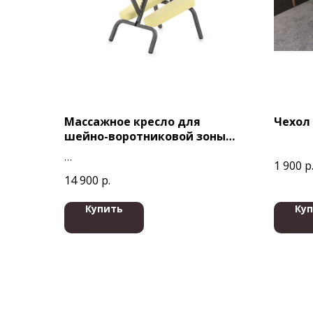
Массажное кресло для
Чехол
шейно-воротниковой зоны
(Сталь)
1 900
р
14 900
р.
Купить
Ку