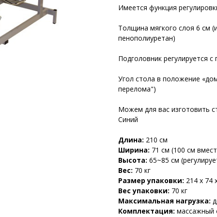
Имеется функция регулировк
Толщина мягкого слоя 6 см (
пенополиуретан)
Подголовник регулируется с
Угол стола в положение «доми
перелома")
Можем для вас изготовить ст
Синий
Длина:
210 см
Ширина:
71 см (100 см вмес
Высота:
65~85 см (регулируе
Вес:
70 кг
Размер упаковки:
214 х 74 
Вес упаковки:
70 кг
Максимальная нагрузка:
д
Комплектация:
массажный с