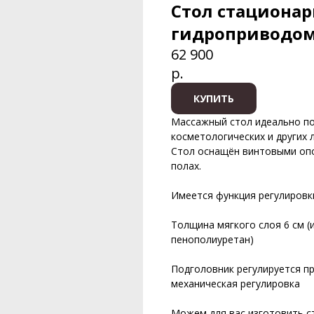
Стол стационар
гидроприводо
62 900
р.
КУПИТЬ
Массажный стол идеально по
косметологических и других 
Стол оснащён винтовыми опо
полах.
Имеется функция регулировк
Толщина мягкого слоя 6 см (
пенополиуретан)
Подголовник регулируется п
механическая регулировка
Можем для вас изготовить ст