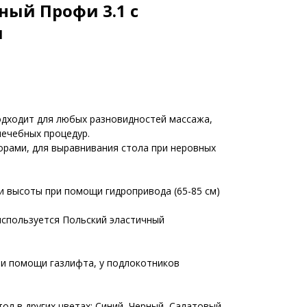
ный Профи 3.1 с
м
дходит для любых разновидностей массажа,
лечебных процедур.
рами, для выравнивания стола при неровных
и высоты при помощи гидропривода (65-85 см)
используется Польский эластичный
ри помощи газлифта, у подлокотников
ол в других цветах: Синий, Черный, Салатовый,