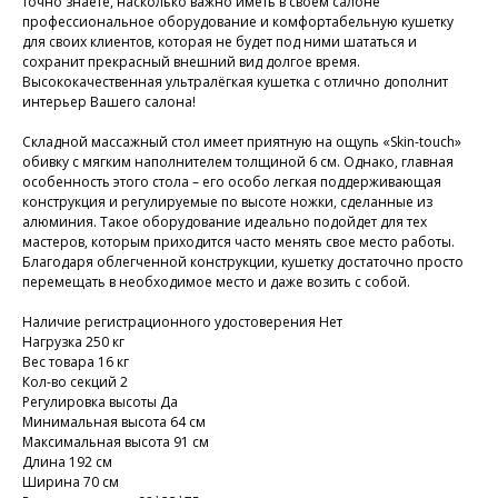
точно знаете, насколько важно иметь в своем салоне
профессиональное оборудование и комфортабельную кушетку
для своих клиентов, которая не будет под ними шататься и
сохранит прекрасный внешний вид долгое время.
Высококачественная ультралёгкая кушетка c отлично дополнит
интерьер Вашего салона!
Складной массажный стол имеет приятную на ощупь «Skin-touch»
обивку с мягким наполнителем толщиной 6 см. Однако, главная
особенность этого стола – его особо легкая поддерживающая
конструкция и регулируемые по высоте ножки, сделанные из
алюминия. Такое оборудование идеально подойдет для тех
мастеров, которым приходится часто менять свое место работы.
Благодаря облегченной конструкции, кушетку достаточно просто
перемещать в необходимое место и даже возить с собой.
Наличие регистрационного удостоверения Нет
Нагрузка 250 кг
Вес товара 16 кг
Кол-во секций 2
Регулировка высоты Да
Минимальная высота 64 см
Максимальная высота 91 см
Длина 192 см
Ширина 70 см