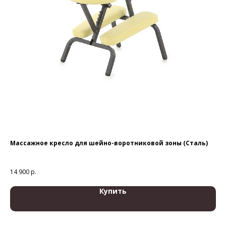
Массажное кресло для шейно-воротниковой зоны (Сталь)
Че
14 900
р.
1 9
Купить